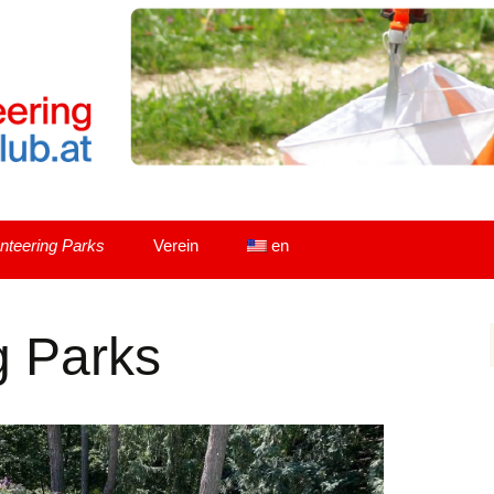
raz und Umgebung
l Orienteering
nteering Parks
Verein
en
el
Philosophie / Angebot
g Parks
Checkliste
Treff
Mitgliedschaft
Styrian O-Days 2019
News
Kontakt
Styrian Orienteering-
Days 2018